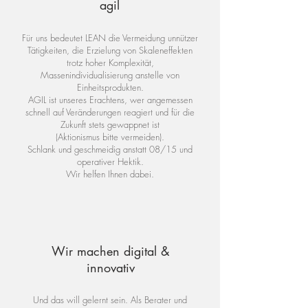
agil
Für uns bedeutet LEAN die Vermeidung unnützer
Tätigkeiten, die Erzielung von Skaleneffekten
trotz hoher Komplexität,
Massenindividualisierung anstelle von
Einheitsprodukten.
AGIL ist unseres Erachtens, wer angemessen
schnell auf Veränderungen reagiert und für die
Zukunft stets gewappnet ist
(Aktionismus bitte vermeiden).
Schlank und geschmeidig anstatt 08/15 und
operativer Hektik.
Wir helfen Ihnen dabei.
Wir machen digital &
innovativ
Und das will gelernt sein. Als Berater und