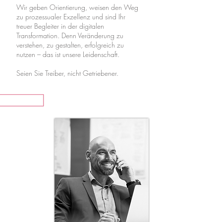
Wir geben Orientierung, weisen den Weg
zu prozessualer Exzellenz und sind Ihr
treuer Begleiter in der digitalen
Transformation. Denn Veränderung zu
verstehen, zu gestalten, erfolgreich zu
nutzen – das ist unsere Leidenschaft.
Seien Sie Treiber, nicht Getriebener.